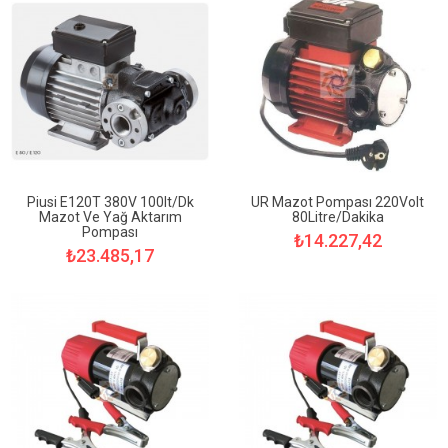
Piusi E120T 380V 100lt/dk
UR Mazot Pompası 220Volt
Mazot Ve Yağ Aktarım
80Litre/Dakika
Pompası
₺14.227,42
₺23.485,17