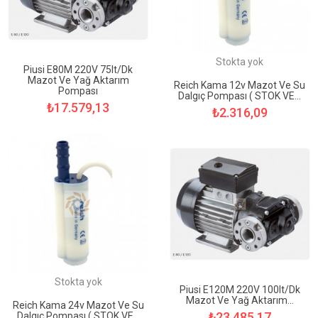
Stokta yok
Piusi E80M 220V 75lt/dk
Mazot Ve Yağ Aktarım
Reich Kama 12v Mazot Ve Su
Pompası
Dalgıç Pompası ( STOK VE...
₺17.579,13
₺2.316,09
Sepete ekle
Stokta yok
Piusi E120M 220V 100lt/dk
Mazot Ve Yağ Aktarım...
Reich Kama 24v Mazot Ve Su
₺23.485,17
Dalgıç Pompası ( STOK VE...