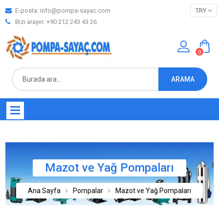
E-posta:
info@pompa-sayac.com
TRY
Bizi arayın: +90 212 243 43 26
0
ARAMA
Mazot ve Yağ Pompaları
Ana Sayfa
Pompalar
Mazot ve Yağ Pompaları