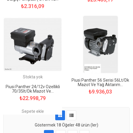
₺2.316,09
Sepete ekle
Stokta yok
Piusi Panther 56 Serisi 56Lt/Dk
Mazot Ve Yağ Aktarım...
Piusi Panther 24/12v Özellikli
₺9.936,03
70/35lt/dk Mazot Ve...
₺22.998,79
Sepete ekle
Göstermek
18
Öğeler
48 ürün (ler)