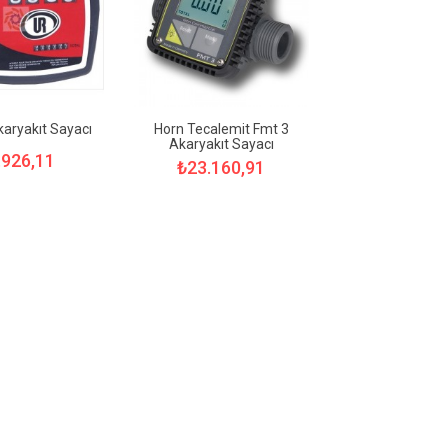
aryakıt Sayacı
Horn Tecalemit Fmt 3
Akaryakıt Sayacı
.926,11
₺23.160,91