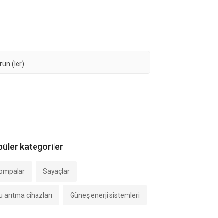
rün (ler)
üler kategoriler
ompalar
Sayaçlar
u arıtma cihazları
Güneş enerji sistemleri