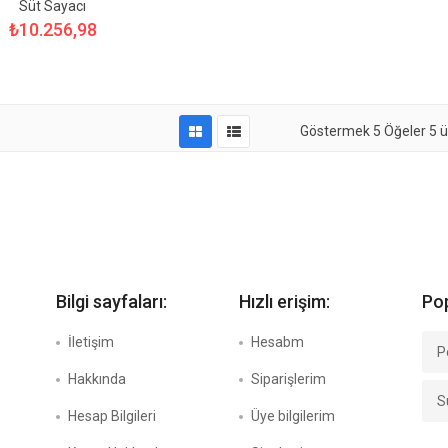
Süt Sayacı
₺10.256,98
Göstermek
5
Öğeler
5 ü
Bilgi sayfaları:
Hızlı erişim:
Pop
İletişim
Hesabm
P
Hakkında
Siparişlerim
S
Hesap Bilgileri
Üye bilgilerim