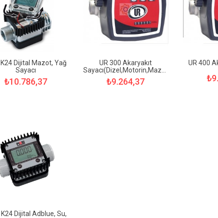
 K24 Dijital Mazot, Yağ
UR 300 Akaryakıt
UR 400 Ak
Sayacı
Sayacı(Dizel,Motorin,Mazot,Kerosen)
₺9
₺10.786,37
₺9.264,37
 K24 Dijital Adblue, Su,