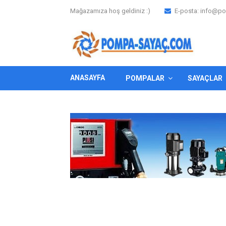
Mağazamıza hoş geldiniz :)
E-posta:
info@po
ANASAYFA
POMPALAR
SAYAÇLAR