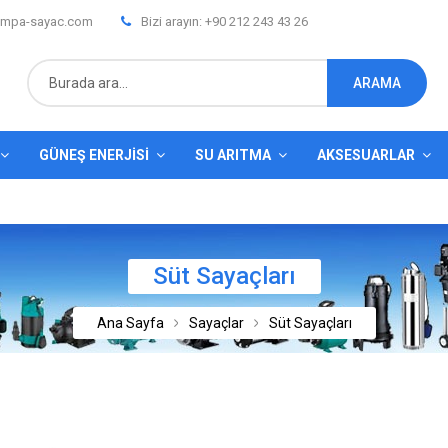
mpa-sayac.com
Bizi arayın: +90 212 243 43 26
ARAMA
GÜNEŞ ENERJISI
SU ARITMA
AKSESUARLAR
Süt Sayaçları
Ana Sayfa
Sayaçlar
Süt Sayaçları