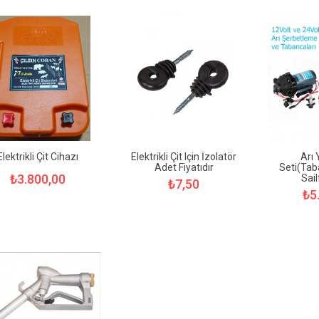
Elektrikli Çit Cihazı
Elektrikli Çit Için İzolatör
Arı
Adet Fiyatıdır
Seti(Ta
₺3.800,00
Sail
₺7,50
₺5