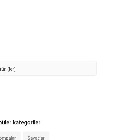
rün (ler)
üler kategoriler
ompalar
Sayaçlar