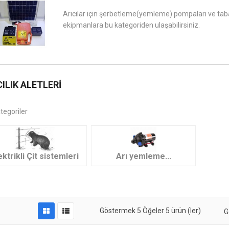
Arıcılar için şerbetleme(yemleme) pompaları ve tabanc
ekipmanlara bu kategoriden ulaşabilirsiniz.
CILIK ALETLERI
ategoriler
ektrikli Çit sistemleri
Arı yemleme...
Göstermek
5
Öğeler
5 ürün (ler)
G