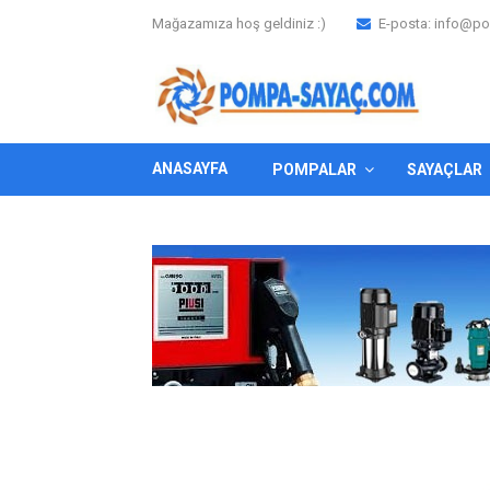
Mağazamıza hoş geldiniz :)
E-posta:
info@po
ANASAYFA
POMPALAR
SAYAÇLAR