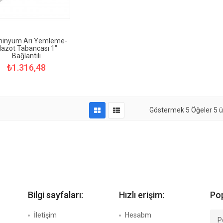
minyum Arı Yemleme-
azot Tabancası 1"
Bağlantılı
₺1.316,48
Göstermek
5
Öğeler
5 ü
Bilgi sayfaları:
Hızlı erişim:
Pop
İletişim
Hesabm
P