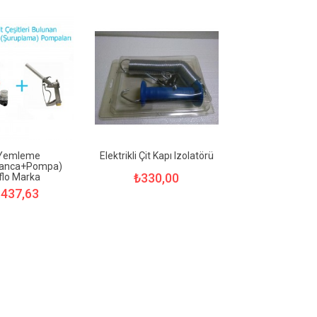
 Yemleme
Elektrikli Çit Kapı Izolatörü
banca+Pompa)
₺330,00
flo Marka
.437,63