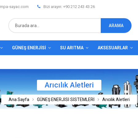
mpa-sayac.com
Bizi arayın: +90 212 243 43 26
ARAMA
GÜNEŞ ENERJISI
SU ARITMA
AKSESUARLAR
Arıcılık Aletleri
Ana Sayfa
GÜNEŞ ENERJİSİ SİSTEMLERİ
Arıcılık Aletleri