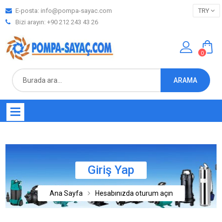
E-posta:
info@pompa-sayac.com
TRY
Bizi arayın: +90 212 243 43 26
0
ARAMA
Giriş Yap
Ana Sayfa
Hesabınızda oturum açın