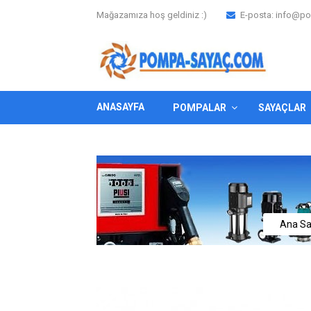
Mağazamıza hoş geldiniz :)
E-posta:
info@po
ANASAYFA
POMPALAR
SAYAÇLAR
Ana Sa