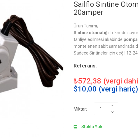
Sailflo Sintine Oto
20amper
Ürün Tanımı;
Sintine otomatiği
Teknede suyun
tahliye edilmesi akabinde
pompa
montelenen sabit şamandırada diy
Sadece Sintineler için değil 12-2
Referans:
₺572,38 (vergi dahi
$10,00 (vergi hariç)
Miktar:
Stokta Yok