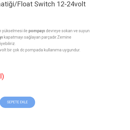
matiği/Float Switch 12-24volt
 yükselmesi ile
pompayı
devreye sokan ve suyun
yı
kapatmayı sağlayan parçadır.Zemine
ebiliriz.
4volt bir çok dc pompada kullanıma uygundur.
l)
SEPETE EKLE