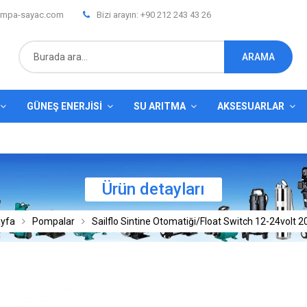
mpa-sayac.com
Bizi arayın: +90 212 243 43 26
ARAMA
GÜNEŞ ENERJISI
SU ARITMA
AKSESUARLAR
Ürün detayları
yfa
Pompalar
Sailflo Sintine Otomatiği/Float Switch 12-24volt