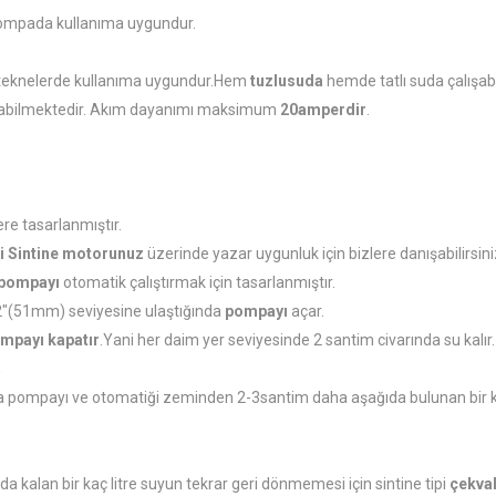
c pompada kullanıma uygundur.
i teknelerde kullanıma uygundur.Hem
tuzlusuda
hemde tatlı suda çalışab
labilmektedir. Akım dayanımı maksimum
20amperdir
.
re tasarlanmıştır.
i
Sintine
motorunuz
üzerinde yazar uygunluk için bizlere danışabilirsini
pompayı
otomatik çalıştırmak için tasarlanmıştır.
2"(51mm) seviyesine ulaştığında
pompayı
açar.
mpayı
kapatır
.Yani her daim yer seviyesinde 2 santim civarında su kalır.
;
a pompayı ve otomatiği zeminden 2-3santim daha aşağıda bulunan bir kap
 kalan bir kaç litre suyun tekrar geri dönmemesi için sintine tipi
çekval