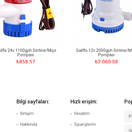
ilflo 24v 1100gph Sintine/Miço
Sailflo 12v 2000gph Sintine/M
Pompası
Pompası
₺858,57
₺2.060,58
Bilgi sayfaları:
Hızlı erişim:
Pop
İletişim
Hesabm
P
Hakkında
Siparişlerim
S