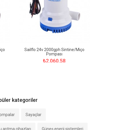
iço
Sailflo 24v 2000gph Sintine/Miço
Sailflo 12v 3
Pompası
P
₺2.060,58
₺3.
üler kategoriler
ompalar
Sayaçlar
u arıtma cihazları
Güneş enerji sistemleri