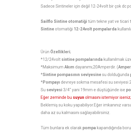
Sadece Sintineler için değil 12-24volt bir çok d
Sailflo
Sintine
otomatiği
tüm tekne yat ve ticar
Sintine
otomatiği
12-24volt pompalarda
kullanı
Ürün
Özellikleri
;
*12/24volt
sintine
pompalarında
kullanılmak üze
*Maksimum
Akım
dayanımı;20Amperdir. (
Amper
*
Sintine
pompasının seviyesine
su dolduğunda
*
Pompayı
devreye sokma mesafesi su seviyesi 
Su
seviyesi
3/4" yani 19mm e düştüğünde ise
po
Eğer zeminde bu
suyun
olmasını istemiyor iseniz
Beklemiş su koku yapabiliyor.Eğer imkanınız vars
daha az su kalmasını sağlayabilirsiniz.
Tüm bunlara ek olarak
pompa
kapandığında boruda