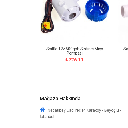
h Sintine/Miço
Sailflo 12v 500gph Sintine/Miço
Sa
sı
Pompası
,06
₺776,11
Mağaza Hakkında
Necatibey Cad. No:14 Karaköy - Beyoğlu -
İstanbul